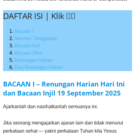
DAFTAR ISI | Klik 👇🏻
Bacaan I
Mazmur Tanggapan
Bacaan Injil
Bacaan Ofisi
Renungan Harian
Doa Renungan Harian
BACAAN I – Renungan Harian Hari Ini
dan Bacaan Injil
19 September
2025
Ajarkanlah dan nasihatkanlah semuanya ini.
Jika seorang mengajarkan ajaran lain dan tidak menurut
perkataan sehat — yakni perkataan Tuhan kita Yesus