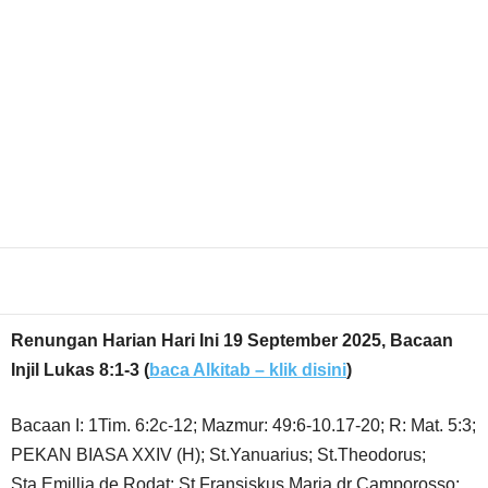
Share
Renungan Harian Hari Ini 19 September 2025, Bacaan
Injil Lukas 8:1-3
(
baca Alkitab – klik disini
)
Bacaan I: 1Tim. 6:2c-12; Mazmur: 49:6-10.17-20; R: Mat. 5:3;
PEKAN BIASA XXIV (H); St.Yanuarius; St.Theodorus;
Sta.Emillia de Rodat; St.Fransiskus Maria dr Camporosso;