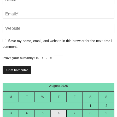
Save my name, email, and website in this browser for the next time I
comment.
Prove your humanity:
10 + 2 =
August 2026
M
T
W
T
F
S
S
1
2
3
4
5
6
7
8
9