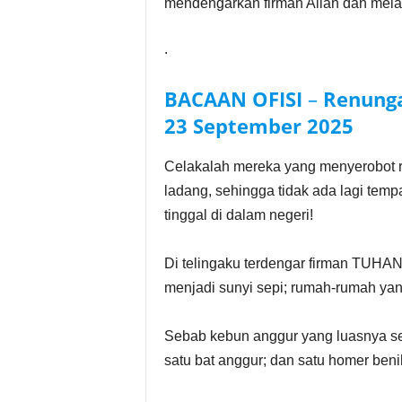
mendengarkan firman Allah dan mela
.
BACAAN OFISI
–
Renunga
23 September
2025
Celakalah mereka yang menyerobot 
ladang, sehingga tidak ada lagi temp
tinggal di dalam negeri!
Di telingaku terdengar firman TUH
menjadi sunyi sepi; rumah-rumah yan
Sebab kebun anggur yang luasnya s
satu bat anggur; dan satu homer ben