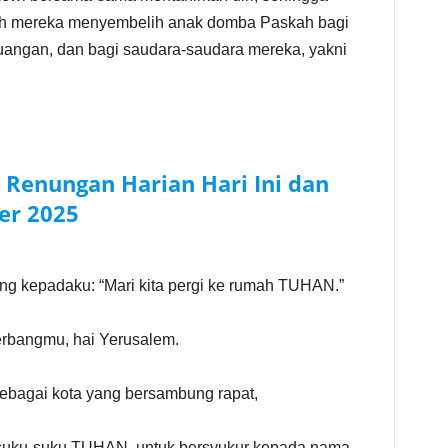
lah mereka menyembelih anak domba Paskah bagi
angan, dan bagi saudara-saudara mereka, yakni
–
Renungan Harian Hari Ini dan
er 2025
ang kepadaku: “Mari kita pergi ke rumah TUHAN.”
gerbangmu, hai Yerusalem.
sebagai kota yang bersambung rapat,
 suku-suku TUHAN, untuk bersyukur kepada nama