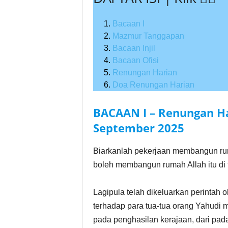
Bacaan I
Mazmur Tanggapan
Bacaan Injil
Bacaan Ofisi
Renungan Harian
Doa Renungan Harian
BACAAN I – Renungan Har
September
2025
Biarkanlah pekerjaan membangun ruma
boleh membangun rumah Allah itu di
Lagipula telah dikeluarkan perintah 
terhadap para tua-tua orang Yahudi 
pada penghasilan kerajaan, dari pada