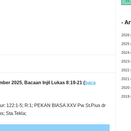
31
- A
2026
2025
2024
2023
2022
2021
ber 2025, Bacaan Injil Lukas 8:19-21
(
baca
2020
2019
mur: 122:1-5; R:1; PEKAN BIASA XXV Pw St.Pius dr
us; Sta.Tekla;