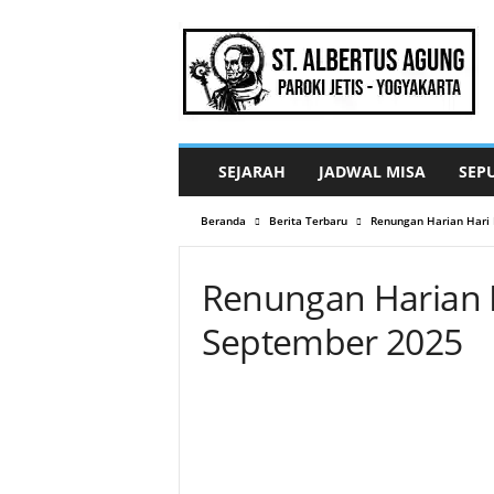
G
e
r
e
j
a
S
SEJARAH
JADWAL MISA
SEP
t
.
Beranda
Berita Terbaru
Renungan Harian Hari 
A
l
b
Renungan Harian Ha
e
r
September 2025
t
u
s
A
g
u
n