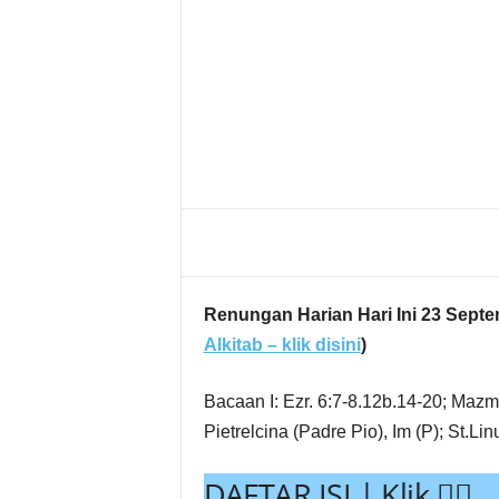
g
Share
Renungan Harian Hari Ini 23 Septem
Alkitab – klik disini
)
Bacaan I: Ezr. 6:7-8.12b.14-20; Maz
Pietrelcina (Padre Pio), Im (P); St.Lin
DAFTAR ISI | Klik 👇🏻