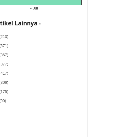
« Jul
rtikel Lainnya -
(213)
(371)
(367)
(377)
(417)
(306)
(175)
(90)