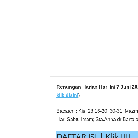
g
Share
Renungan Harian Hari Ini 7 Juni 20
klik disini
)
Bacaan I: Kis. 28:16-20, 30-31; Mazm
Hari Sabtu Imam; Sta.Anna dr Bartol
DAFTAR ISI | Klik 👇🏻