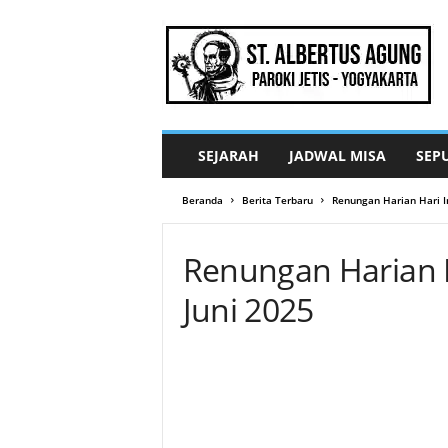
G
e
r
e
j
a
S
SEJARAH
JADWAL MISA
SEP
t
.
Beranda
Berita Terbaru
Renungan Harian Hari In
A
l
b
Renungan Harian Ha
e
r
Juni 2025
t
u
s
A
g
u
n