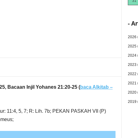
31
- A
2026
2025
2024
2023
2022
2021
25, Bacaan Injil Yohanes 21:20-25
(
baca Alkitab –
2020
2019
ur: 11:4, 5, 7; R: Lih. 7b; PEKAN PASKAH VII (P)
omeus;