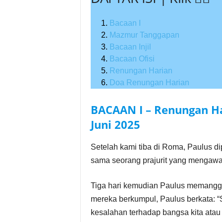
Bacaan I
Mazmur Tanggapan
Bacaan Injil
Bacaan Ofisi
Renungan Harian
Doa Renungan Harian
BACAAN I – Renungan Har
Juni
2025
Setelah kami tiba di Roma, Paulus d
sama seorang prajurit yang mengawa
Tiga hari kemudian Paulus memanggi
mereka berkumpul, Paulus berkata: “
kesalahan terhadap bangsa kita atau