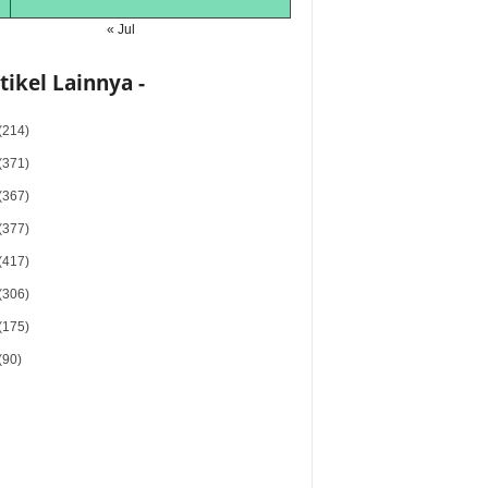
« Jul
rtikel Lainnya -
(214)
(371)
(367)
(377)
(417)
(306)
(175)
(90)