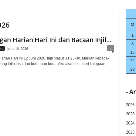
026
M
1
an Harian Hari Ini dan Bacaan Injil...
8
0
aru
June 10, 2026
15
rian Hari Ini 12 Juni 2026, Injil Matius 11:25-30, Marilah kepada-
22
ang letih lesu dan berbeban berat, Aku akan memberi kelegaan
29
- A
2026
2025
2024
2023