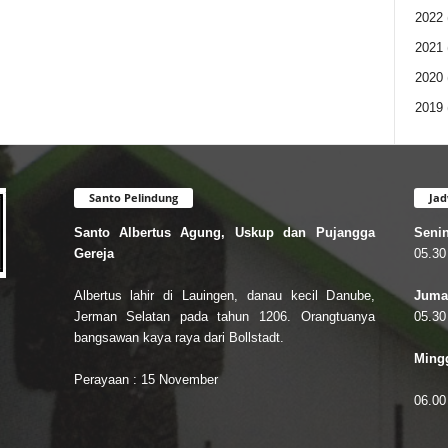
2022
2021
2020
2019
Santo Pelindung
Jad
Santo Albertus Agung, Uskup dan Pujangga
Senin
Gereja
05.30
Albertus lahir di Lauingen, danau kecil Danube,
Jumat
Jerman Selatan pada tahun 1206. Orangtuanya
05.30
bangsawan kaya raya dari Bollstadt.
Mingg
Perayaan : 15 November
06.00