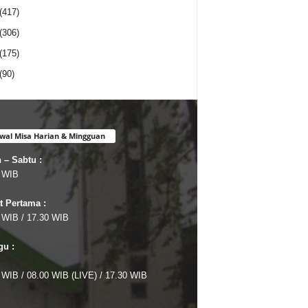
(417)
(306)
(175)
(90)
wal Misa Harian & Mingguan
 – Sabtu :
 WIB
 Pertama :
 WIB / 17.30 WIB
u :
 WIB / 08.00 WIB (LIVE) / 17.30 WIB