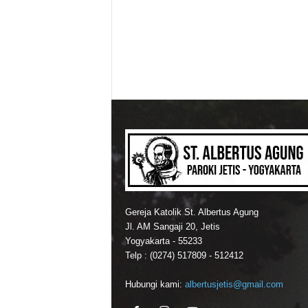
Gereja Katolik St. Albertus Agung
Jl. AM Sangaji 20, Jetis
Yogyakarta - 55233
Telp : (0274) 517809 - 512412
Hubungi kami:
albertusjetis@gmail.com