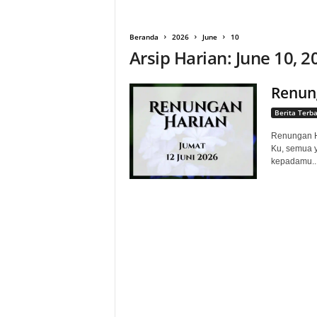
g
Beranda
2026
June
10
Arsip Harian: June 10, 2
Renung
Berita Terb
Renungan Ha
Ku, semua y
kepadamu..