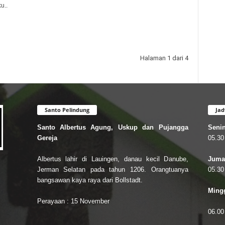
u..
Halaman 1 dari 4
Santo Pelindung
Jad
Santo Albertus Agung, Uskup dan Pujangga
Senin
Gereja
05.30
Albertus lahir di Lauingen, danau kecil Danube,
Jumat
Jerman Selatan pada tahun 1206. Orangtuanya
05.30
bangsawan kaya raya dari Bollstadt.
Mingg
Perayaan : 15 November
06.00