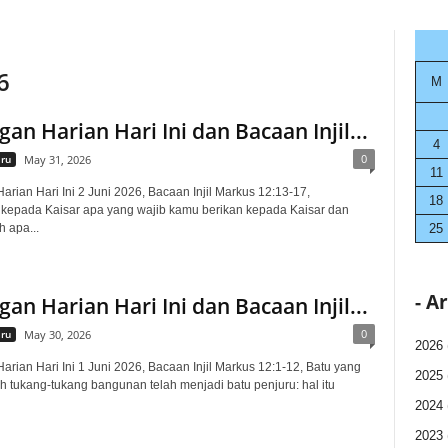
6
M
an Harian Hari Ini dan Bacaan Injil...
4
0
aru
May 31, 2026
11
rian Hari Ini 2 Juni 2026, Bacaan Injil Markus 12:13-17,
18
 kepada Kaisar apa yang wajib kamu berikan kepada Kaisar dan
h apa...
25
- A
an Harian Hari Ini dan Bacaan Injil...
0
aru
May 30, 2026
2026
rian Hari Ini 1 Juni 2026, Bacaan Injil Markus 12:1-12, Batu yang
2025
h tukang-tukang bangunan telah menjadi batu penjuru: hal itu
2024
2023