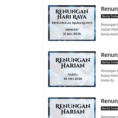
Renung
Berita Terb
Renungan Ha
Sebab Alla
dunia,melai
Renung
Berita Terb
Renungan Ha
kuasa mana
kuasa itu..
Renung
Berita Terb
Renungan Ha