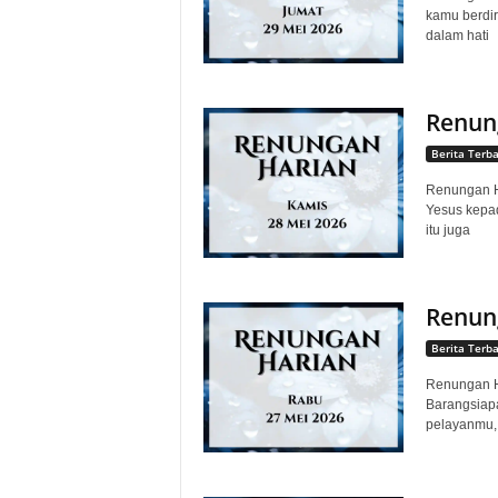
kamu berdir
dalam hati
Renung
Berita Terb
Renungan Ha
Yesus kepad
itu juga
Renung
Berita Terb
Renungan Ha
Barangsiapa
pelayanmu, 