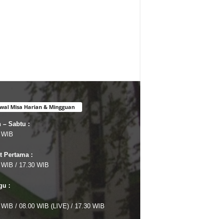
wal Misa Harian & Mingguan
 – Sabtu :
 WIB
 Pertama :
 WIB / 17.30 WIB
u :
 WIB / 08.00 WIB (LIVE) / 17.30 WIB