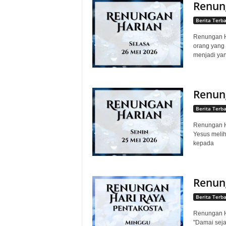
Renung
Berita Terb
Renungan Ha
orang yang 
menjadi yan
Renung
Berita Terb
Renungan Ha
Yesus melih
kepada
Renung
Berita Terb
Renungan Ha
"Damai seja