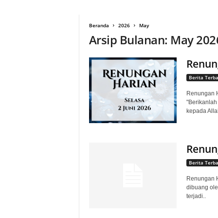
g
Beranda
2026
May
Arsip Bulanan: May 202
Renung
Berita Terb
Renungan Ha
"Berikanlah
kepada Alla
Renung
Berita Terb
Renungan Ha
dibuang ole
terjadi..