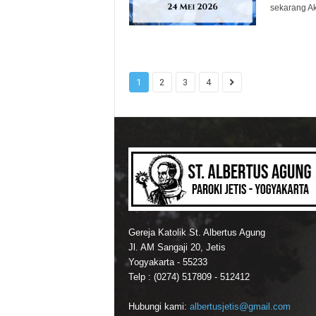
sekarang Ak
1
2
3
4
Gereja Katolik St. Albertus Agung
Jl. AM Sangaji 20, Jetis
Yogyakarta - 55233
Telp : (0274) 517809 - 512412
Hubungi kami:
albertusjetis@gmail.com