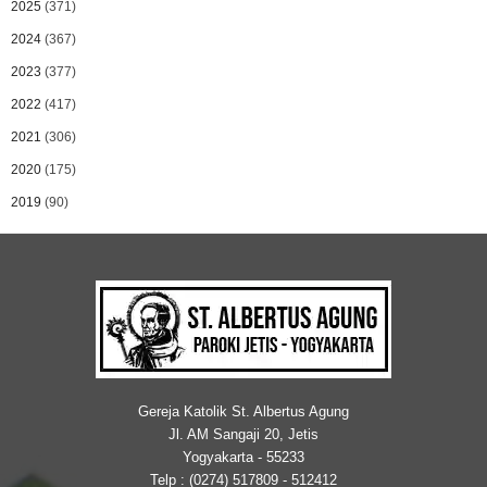
2025
(371)
2024
(367)
2023
(377)
2022
(417)
2021
(306)
2020
(175)
2019
(90)
Gereja Katolik St. Albertus Agung
Jl. AM Sangaji 20, Jetis
Yogyakarta - 55233
Telp : (0274) 517809 - 512412