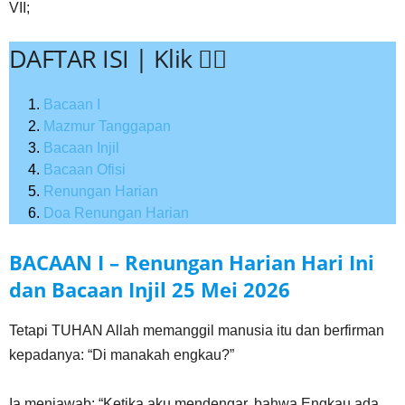
VII;
DAFTAR ISI | Klik 👇🏻
Bacaan I
Mazmur Tanggapan
Bacaan Injil
Bacaan Ofisi
Renungan Harian
Doa Renungan Harian
BACAAN I – Renungan Harian Hari Ini
dan Bacaan Injil
25 Mei
2026
Tetapi TUHAN Allah memanggil manusia itu dan berfirman
kepadanya: “Di manakah engkau?”
Ia menjawab: “Ketika aku mendengar, bahwa Engkau ada