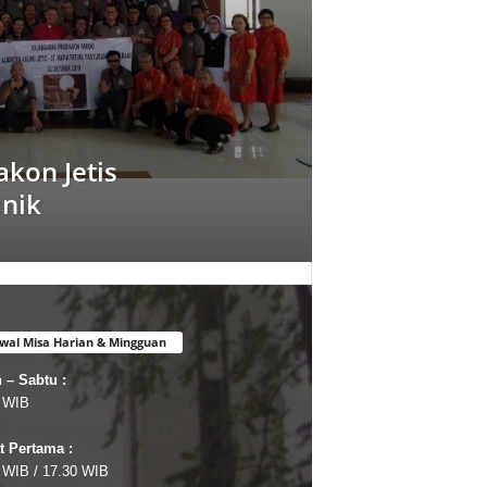
kon Jetis
nik
wal Misa Harian & Mingguan
 – Sabtu :
 WIB
 Pertama :
 WIB / 17.30 WIB