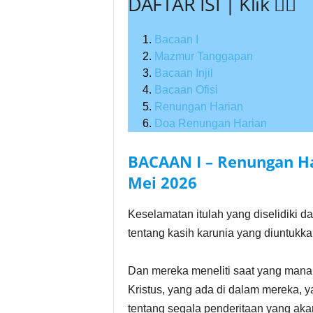
DAFTAR ISI | Klik 👇🏻
Bacaan I
Mazmur Tanggapan
Bacaan Injil
Bacaan Ofisi
Renungan Harian
Doa Renungan Harian
BACAAN I – Renungan Har
Mei
2026
Keselamatan itulah yang diselidiki dan
tentang kasih karunia yang diuntukk
Dan mereka meneliti saat yang man
Kristus, yang ada di dalam mereka,
tentang segala penderitaan yang aka