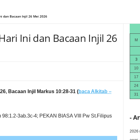
i dan Bacaan Injil 26 Mei 2026
ri Ini dan Bacaan Injil 26
M
3
10
17
24
26, Bacaan Injil Markus 10:28-31
(
baca Alkitab –
31
m 98:1.2-3ab.3c-4; PEKAN BIASA VIII Pw St.Filipus
- A
2026