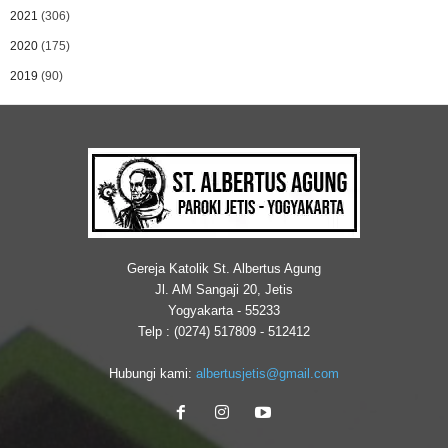
2021
(306)
2020
(175)
2019
(90)
Gereja Katolik St. Albertus Agung
Jl. AM Sangaji 20, Jetis
Yogyakarta - 55233
Telp : (0274) 517809 - 512412
Hubungi kami:
albertusjetis@gmail.com