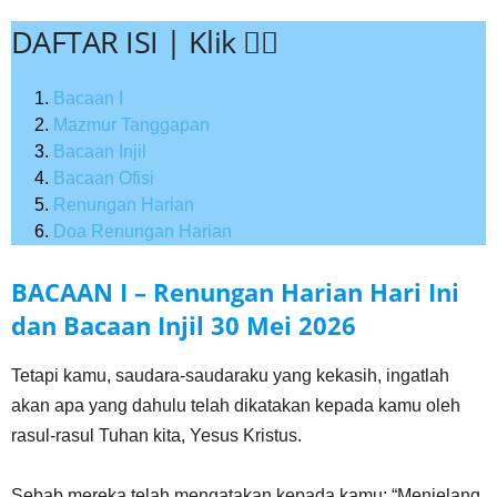
DAFTAR ISI | Klik 👇🏻
Bacaan I
Mazmur Tanggapan
Bacaan Injil
Bacaan Ofisi
Renungan Harian
Doa Renungan Harian
BACAAN I – Renungan Harian Hari Ini
dan Bacaan Injil
30 Mei
2026
Tetapi kamu, saudara-saudaraku yang kekasih, ingatlah
akan apa yang dahulu telah dikatakan kepada kamu oleh
rasul-rasul Tuhan kita, Yesus Kristus.
Sebab mereka telah mengatakan kepada kamu: “Menjelang