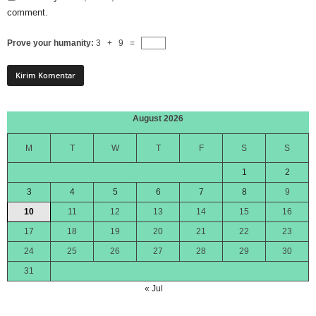
comment.
Prove your humanity:
3 + 9 =
August 2026
M
T
W
T
F
S
S
1
2
3
4
5
6
7
8
9
10
11
12
13
14
15
16
17
18
19
20
21
22
23
24
25
26
27
28
29
30
31
« Jul