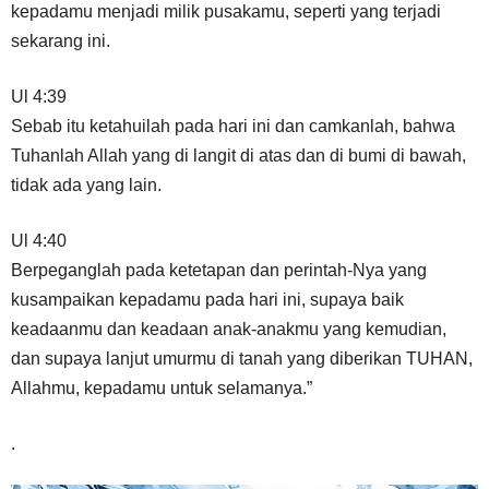
kepadamu menjadi milik pusakamu, seperti yang terjadi
sekarang ini.
Ul 4:39
Sebab itu ketahuilah pada hari ini dan camkanlah, bahwa
Tuhanlah Allah yang di langit di atas dan di bumi di bawah,
tidak ada yang lain.
Ul 4:40
Berpeganglah pada ketetapan dan perintah-Nya yang
kusampaikan kepadamu pada hari ini, supaya baik
keadaanmu dan keadaan anak-anakmu yang kemudian,
dan supaya lanjut umurmu di tanah yang diberikan TUHAN,
Allahmu, kepadamu untuk selamanya.”
.