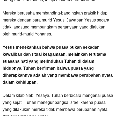
Mereka berusaha membanding-bandingkan praktik hidup
mereka dengan para murid Yesus. Jawaban Yesus secara
tidak langsung membungkam pertanyaan yang diajukan
oleh murid-murid Yohanes.
Yesus menekankan bahwa puasa bukan sekadar
kewajiban dan ritual keagamaan, melainkan terutama
suasana hati yang merindukan Tuhan di dalam
hidupnya. Tuhan berfirman bahwa puasa yang
diharapkannya adalah yang membawa perubahan nyata
dalam kehidupan.
Dalam kitab Nabi Yesaya, Tuhan berbicara mengenai puasa
yang sejati. Tuhan menegur bangsa Israel karena puasa
yang dilakukan mereka tidak membawa perubahan nyata