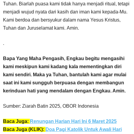
Tuhan. Biarlah puasa kami tidak hanya menjadi ritual, tetapi
menjadi wujud nyata dari kasih dan iman kami kepada-Mu.
Kami berdoa dan bersyukur dalam nama Yesus Kristus,
Tuhan dan Juruselamat kami. Amin.
.
Bapa Yang Maha Pengasih, Engkau begitu mengasihi
kami meskipun kami kadang kala mementingkan diri
kami sendiri. Maka ya Tuhan, bantulah kami agar mulai
saat ini kami sungguh berpuasa dengan membangun
kerinduan hati yang mendalam dengan Engkau. Amin.
Sumber: Ziarah Batin 2025, OBOR Indonesia
Baca Juga:
Renungan Harian Hari Ini 6 Maret 2025
Baca Juga (KLIK):
Doa Pagi Katolik Untuk Awali Hari