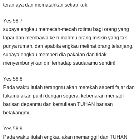
teraniaya dan mematahkan setiap kuk,
Yes 58:7
supaya engkau memecah-mecah rotimu bagi orang yang
lapar dan membawa ke rumahmu orang miskin yang tak
punya rumah, dan apabila engkau melihat orang telanjang,
supaya engkau memberi dia pakaian dan tidak
menyembunyikan diri terhadap saudaramu sendiri!
Yes 58:8
Pada waktu itulah terangmu akan merekah seperti fajar dan
lukamu akan pulih dengan segera; kebenaran menjadi
barisan depanmu dan kemuliaan TUHAN barisan
belakangmu.
Yes 58:9
Pada waktu itulah engkau akan memanggil dan TUHAN