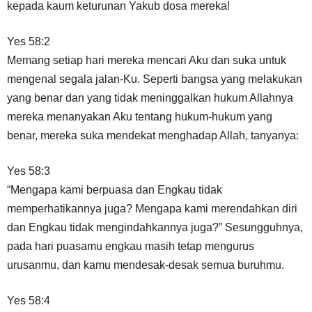
kepada kaum keturunan Yakub dosa mereka!
Yes 58:2
Memang setiap hari mereka mencari Aku dan suka untuk
mengenal segala jalan-Ku. Seperti bangsa yang melakukan
yang benar dan yang tidak meninggalkan hukum Allahnya
mereka menanyakan Aku tentang hukum-hukum yang
benar, mereka suka mendekat menghadap Allah, tanyanya:
Yes 58:3
“Mengapa kami berpuasa dan Engkau tidak
memperhatikannya juga? Mengapa kami merendahkan diri
dan Engkau tidak mengindahkannya juga?” Sesungguhnya,
pada hari puasamu engkau masih tetap mengurus
urusanmu, dan kamu mendesak-desak semua buruhmu.
Yes 58:4