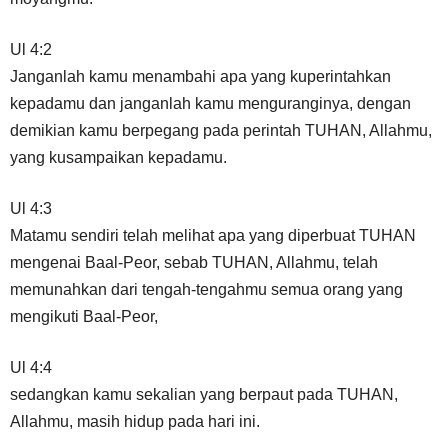
Ul 4:2
Janganlah kamu menambahi apa yang kuperintahkan
kepadamu dan janganlah kamu menguranginya, dengan
demikian kamu berpegang pada perintah TUHAN, Allahmu,
yang kusampaikan kepadamu.
Ul 4:3
Matamu sendiri telah melihat apa yang diperbuat TUHAN
mengenai Baal-Peor, sebab TUHAN, Allahmu, telah
memunahkan dari tengah-tengahmu semua orang yang
mengikuti Baal-Peor,
Ul 4:4
sedangkan kamu sekalian yang berpaut pada TUHAN,
Allahmu, masih hidup pada hari ini.