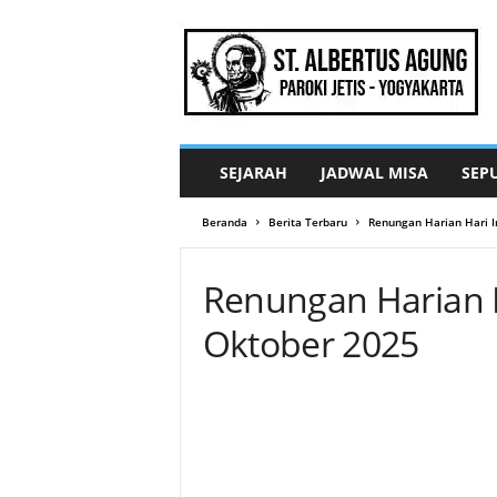
G
e
r
e
j
a
S
SEJARAH
JADWAL MISA
SEP
t
.
Beranda
Berita Terbaru
Renungan Harian Hari I
A
l
b
Renungan Harian Ha
e
r
Oktober 2025
t
u
s
A
g
u
n