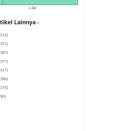
« Jul
rtikel Lainnya -
(213)
(371)
(367)
(377)
(417)
(306)
(175)
(90)