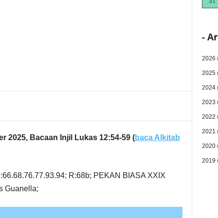
31
- A
2026
2025
2024
2023
2022
2021
r 2025, Bacaan Injil Lukas 12:54-59 (
baca Alkitab
2020
2019
9:66.68.76.77.93.94; R:68b; PEKAN BIASA XXIX
us Guanella;