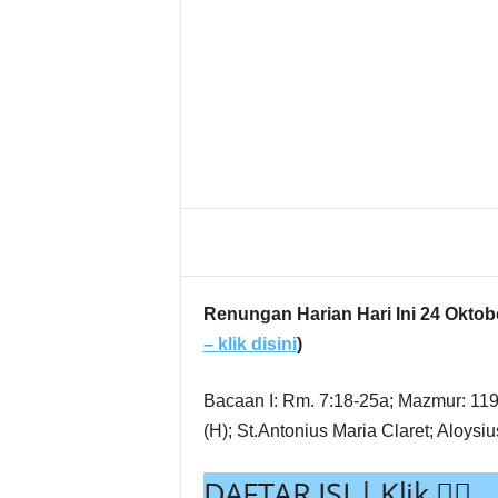
g
Share
Renungan Harian Hari Ini 24 Oktobe
– klik disini
)
Bacaan I: Rm. 7:18-25a; Mazmur: 11
(H); St.Antonius Maria Claret; Aloysi
DAFTAR ISI | Klik 👇🏻