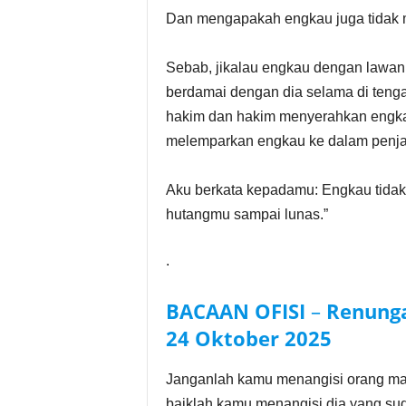
Dan mengapakah engkau juga tidak 
Sebab, jikalau engkau dengan lawa
berdamai dengan dia selama di tenga
hakim dan hakim menyerahkan engk
melemparkan engkau ke dalam penja
Aku berkata kepadamu: Engkau tidak
hutangmu sampai lunas.”
.
BACAAN OFISI
–
Renunga
24
Oktober
2025
Janganlah kamu menangisi orang mati
baiklah kamu menangisi dia yang sudah