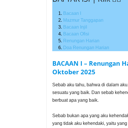
Bacaan I
Mazmur Tanggapan
Bacaan Injil
Bacaan Ofisi
Renungan Harian
Doa Renungan Harian
BACAAN I – Renungan Har
Oktober
2025
Sebab aku tahu, bahwa di dalam aku,
sesuatu yang baik. Dan sebab kehen
berbuat apa yang baik.
Sebab bukan apa yang aku kehendaki,
yang tidak aku kehendaki, yaitu yang 