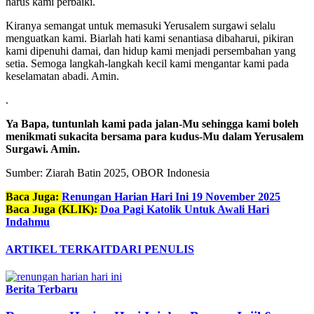
harus kami perbaiki.
Kiranya semangat untuk memasuki Yerusalem surgawi selalu
menguatkan kami. Biarlah hati kami senantiasa dibaharui, pikiran
kami dipenuhi damai, dan hidup kami menjadi persembahan yang
setia. Semoga langkah-langkah kecil kami mengantar kami pada
keselamatan abadi. Amin.
.
Ya Bapa, tuntunlah kami pada jalan-Mu sehingga kami boleh
menikmati sukacita bersama para kudus-Mu dalam Yerusalem
Surgawi. Amin.
Sumber: Ziarah Batin 2025, OBOR Indonesia
Baca Juga:
Renungan Harian Hari Ini 19 November 2025
Baca Juga (KLIK):
Doa Pagi Katolik Untuk Awali Hari
Indahmu
ARTIKEL TERKAIT
DARI PENULIS
Berita Terbaru