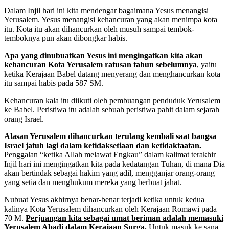
Dalam Injil hari ini kita mendengar bagaimana Yesus menangisi
Yerusalem. Yesus menangisi kehancuran yang akan menimpa kota
itu. Kota itu akan dihancurkan oleh musuh sampai tembok-
temboknya pun akan dibongkar habis.
Apa yang dinubuatkan Yesus ini mengingatkan kita akan
kehancuran Kota Yerusalem ratusan tahun sebelumnya
, yaitu
ketika Kerajaan Babel datang menyerang dan menghancurkan kota
itu sampai habis pada 587 SM.
Kehancuran kala itu diikuti oleh pembuangan penduduk Yerusalem
ke Babel. Peristiwa itu adalah sebuah peristiwa pahit dalam sejarah
orang Israel.
Alasan Yerusalem dihancurkan terulang kembali saat bangsa
Israel jatuh lagi dalam ketidaksetiaan dan ketidaktaatan.
Penggalan “ketika Allah melawat Engkau” dalam kalimat terakhir
Injil hari ini mengingatkan kita pada kedatangan Tuhan, di mana Dia
akan bertindak sebagai hakim yang adil, mengganjar orang-orang
yang setia dan menghukum mereka yang berbuat jahat.
Nubuat Yesus akhirnya benar-benar terjadi ketika untuk kedua
kalinya Kota Yerusalem dihancurkan oleh Kerajaan Romawi pada
70 M.
Perjuangan kita sebagai umat beriman adalah memasuki
Yerusalem Abadi dalam Kerajaan Surga.
Untuk masuk ke sana