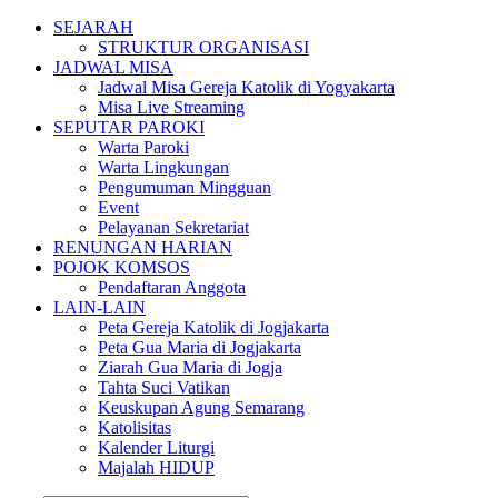
SEJARAH
STRUKTUR ORGANISASI
JADWAL MISA
Jadwal Misa Gereja Katolik di Yogyakarta
Misa Live Streaming
SEPUTAR PAROKI
Warta Paroki
Warta Lingkungan
Pengumuman Mingguan
Event
Pelayanan Sekretariat
RENUNGAN HARIAN
POJOK KOMSOS
Pendaftaran Anggota
LAIN-LAIN
Peta Gereja Katolik di Jogjakarta
Peta Gua Maria di Jogjakarta
Ziarah Gua Maria di Jogja
Tahta Suci Vatikan
Keuskupan Agung Semarang
Katolisitas
Kalender Liturgi
Majalah HIDUP