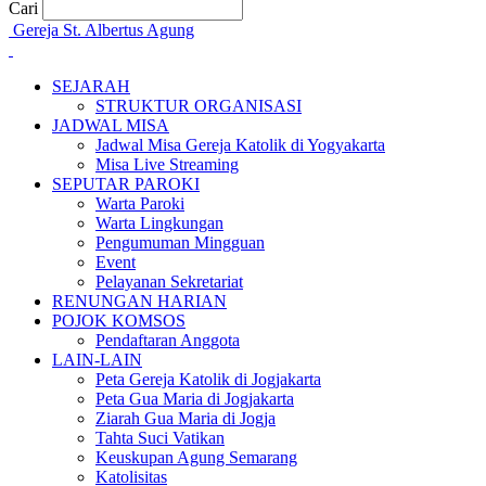
Cari
Gereja St. Albertus Agung
SEJARAH
STRUKTUR ORGANISASI
JADWAL MISA
Jadwal Misa Gereja Katolik di Yogyakarta
Misa Live Streaming
SEPUTAR PAROKI
Warta Paroki
Warta Lingkungan
Pengumuman Mingguan
Event
Pelayanan Sekretariat
RENUNGAN HARIAN
POJOK KOMSOS
Pendaftaran Anggota
LAIN-LAIN
Peta Gereja Katolik di Jogjakarta
Peta Gua Maria di Jogjakarta
Ziarah Gua Maria di Jogja
Tahta Suci Vatikan
Keuskupan Agung Semarang
Katolisitas