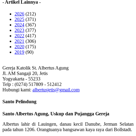
- Artikel Lainnya -
2026
(212)
2025
(371)
2024
(367)
2023
(377)
2022
(417)
2021
(306)
2020
(175)
2019
(90)
Gereja Katolik St. Albertus Agung
Jl. AM Sangaji 20, Jetis
Yogyakarta - 55233
Telp : (0274) 517809 - 512412
Hubungi kami:
albertusjetis@gmail.com
Santo Pelindung
Santo Albertus Agung, Uskup dan Pujangga Gereja
Albertus lahir di Lauingen, danau kecil Danube, Jerman Selatan
pada tahun 1206. Orangtuanya bangsawan kaya raya dari Bollstadt.