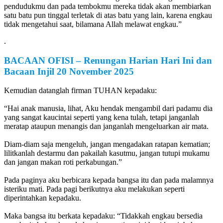
pendudukmu dan pada tembokmu mereka tidak akan membiarkan
satu batu pun tinggal terletak di atas batu yang lain, karena engkau
tidak mengetahui saat, bilamana Allah melawat engkau.”
.
BACAAN OFISI
–
Renungan Harian Hari Ini dan
Bacaan Injil 20
November
2025
Kemudian datanglah firman TUHAN kepadaku:
“Hai anak manusia, lihat, Aku hendak mengambil dari padamu dia
yang sangat kaucintai seperti yang kena tulah, tetapi janganlah
meratap ataupun menangis dan janganlah mengeluarkan air mata.
Diam-diam saja mengeluh, jangan mengadakan ratapan kematian;
lilitkanlah destarmu dan pakailah kasutmu, jangan tutupi mukamu
dan jangan makan roti perkabungan.”
Pada paginya aku berbicara kepada bangsa itu dan pada malamnya
isteriku mati. Pada pagi berikutnya aku melakukan seperti
diperintahkan kepadaku.
Maka bangsa itu berkata kepadaku: “Tidakkah engkau bersedia