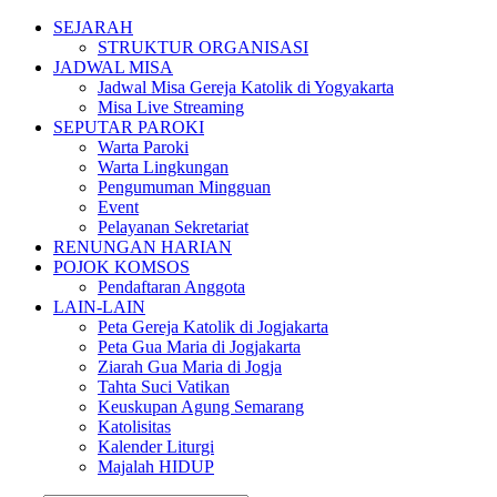
SEJARAH
STRUKTUR ORGANISASI
JADWAL MISA
Jadwal Misa Gereja Katolik di Yogyakarta
Misa Live Streaming
SEPUTAR PAROKI
Warta Paroki
Warta Lingkungan
Pengumuman Mingguan
Event
Pelayanan Sekretariat
RENUNGAN HARIAN
POJOK KOMSOS
Pendaftaran Anggota
LAIN-LAIN
Peta Gereja Katolik di Jogjakarta
Peta Gua Maria di Jogjakarta
Ziarah Gua Maria di Jogja
Tahta Suci Vatikan
Keuskupan Agung Semarang
Katolisitas
Kalender Liturgi
Majalah HIDUP