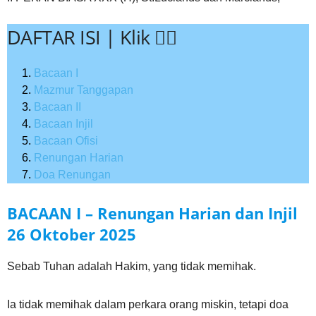
DAFTAR ISI | Klik 👇🏻
Bacaan I
Mazmur Tanggapan
Bacaan II
Bacaan Injil
Bacaan Ofisi
Renungan Harian
Doa Renungan
BACAAN I – Renungan Harian dan Injil
26 Oktober
2025
Sebab Tuhan adalah Hakim, yang tidak memihak.
Ia tidak memihak dalam perkara orang miskin, tetapi doa