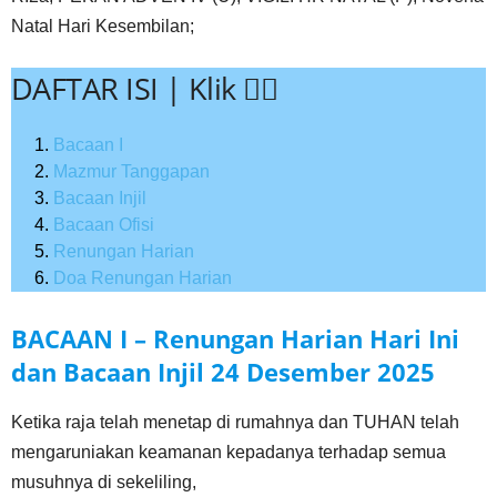
Natal Hari Kesembilan;
DAFTAR ISI | Klik 👇🏻
Bacaan I
Mazmur Tanggapan
Bacaan Injil
Bacaan Ofisi
Renungan Harian
Doa Renungan Harian
BACAAN I – Renungan Harian Hari Ini
dan Bacaan Injil
24 Desember
2025
Ketika raja telah menetap di rumahnya dan TUHAN telah
mengaruniakan keamanan kepadanya terhadap semua
musuhnya di sekeliling,