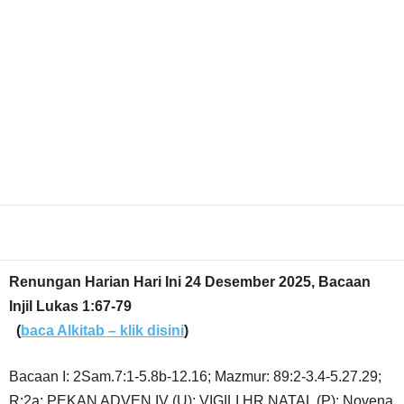
Share
Renungan Harian Hari Ini 24 Desember 2025, Bacaan
Injil Lukas 1:67-79
(
baca Alkitab – klik disini
)
Bacaan I: 2Sam.7:1-5.8b-12.16; Mazmur: 89:2-3.4-5.27.29;
R:2a; PEKAN ADVEN IV (U); VIGILI HR NATAL (P); Novena