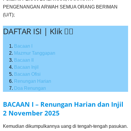
PENGENANGAN ARWAH SEMUA ORANG BERIMAN
(U/T);
DAFTAR ISI | Klik 👇🏻
Bacaan I
Mazmur Tanggapan
Bacaan II
Bacaan Injil
Bacaan Ofisi
Renungan Harian
Doa Renungan
BACAAN I – Renungan Harian dan Injil
2 November
2025
Kemudian dikumpulkannya uang di tengah-tengah pasukan.