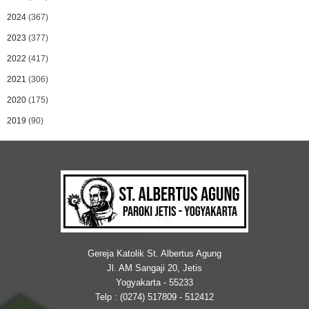
2024
(367)
2023
(377)
2022
(417)
2021
(306)
2020
(175)
2019
(90)
Gereja Katolik St. Albertus Agung
Jl. AM Sangaji 20, Jetis
Yogyakarta - 55233
Telp : (0274) 517809 - 512412