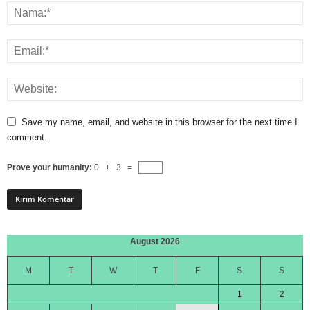
Save my name, email, and website in this browser for the next time I
comment.
Prove your humanity:
0 + 3 =
August 2026
M
T
W
T
F
S
S
1
2