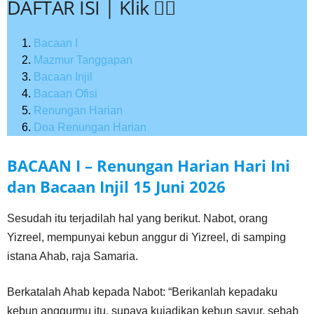
DAFTAR ISI | Klik 👇🏻
Bacaan I
Mazmur Tanggapan
Bacaan Injil
Bacaan Ofisi
Renungan Harian
Doa Renungan Harian
BACAAN I – Renungan Harian Hari Ini
dan Bacaan Injil
15 Juni
2026
Sesudah itu terjadilah hal yang berikut. Nabot, orang
Yizreel, mempunyai kebun anggur di Yizreel, di samping
istana Ahab, raja Samaria.
Berkatalah Ahab kepada Nabot: “Berikanlah kepadaku
kebun anggurmu itu, supaya kujadikan kebun sayur, sebab