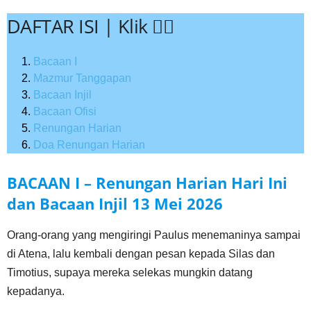
DAFTAR ISI | Klik 👇🏻
Bacaan I
Mazmur Tanggapan
Bacaan Injil
Bacaan Ofisi
Renungan Harian
Doa Renungan Harian
BACAAN I – Renungan Harian Hari Ini
dan Bacaan Injil
13 Mei
2026
Orang-orang yang mengiringi Paulus menemaninya sampai
di Atena, lalu kembali dengan pesan kepada Silas dan
Timotius, supaya mereka selekas mungkin datang
kepadanya.