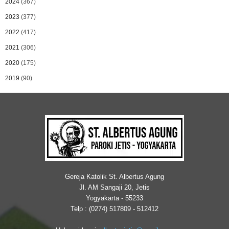
2024
(367)
2023
(377)
2022
(417)
2021
(306)
2020
(175)
2019
(90)
Gereja Katolik St. Albertus Agung
Jl. AM Sangaji 20, Jetis
Yogyakarta - 55233
Telp : (0274) 517809 - 512412