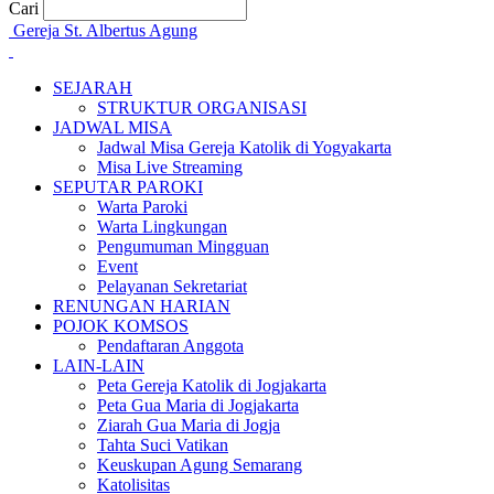
Cari
Gereja St. Albertus Agung
SEJARAH
STRUKTUR ORGANISASI
JADWAL MISA
Jadwal Misa Gereja Katolik di Yogyakarta
Misa Live Streaming
SEPUTAR PAROKI
Warta Paroki
Warta Lingkungan
Pengumuman Mingguan
Event
Pelayanan Sekretariat
RENUNGAN HARIAN
POJOK KOMSOS
Pendaftaran Anggota
LAIN-LAIN
Peta Gereja Katolik di Jogjakarta
Peta Gua Maria di Jogjakarta
Ziarah Gua Maria di Jogja
Tahta Suci Vatikan
Keuskupan Agung Semarang
Katolisitas