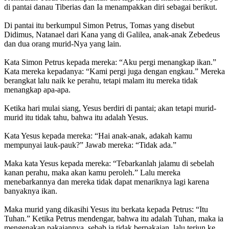
di pantai danau Tiberias dan Ia menampakkan diri sebagai berikut.
Di pantai itu berkumpul Simon Petrus, Tomas yang disebut
Didimus, Natanael dari Kana yang di Galilea, anak-anak Zebedeus
dan dua orang murid-Nya yang lain.
Kata Simon Petrus kepada mereka: “Aku pergi menangkap ikan.”
Kata mereka kepadanya: “Kami pergi juga dengan engkau.” Mereka
berangkat lalu naik ke perahu, tetapi malam itu mereka tidak
menangkap apa-apa.
Ketika hari mulai siang, Yesus berdiri di pantai; akan tetapi murid-
murid itu tidak tahu, bahwa itu adalah Yesus.
Kata Yesus kepada mereka: “Hai anak-anak, adakah kamu
mempunyai lauk-pauk?” Jawab mereka: “Tidak ada.”
Maka kata Yesus kepada mereka: “Tebarkanlah jalamu di sebelah
kanan perahu, maka akan kamu peroleh.” Lalu mereka
menebarkannya dan mereka tidak dapat menariknya lagi karena
banyaknya ikan.
Maka murid yang dikasihi Yesus itu berkata kepada Petrus: “Itu
Tuhan.” Ketika Petrus mendengar, bahwa itu adalah Tuhan, maka ia
mengenakan pakaiannya, sebab ia tidak berpakaian, lalu terjun ke