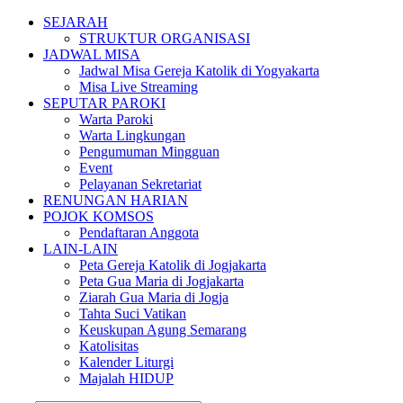
SEJARAH
STRUKTUR ORGANISASI
JADWAL MISA
Jadwal Misa Gereja Katolik di Yogyakarta
Misa Live Streaming
SEPUTAR PAROKI
Warta Paroki
Warta Lingkungan
Pengumuman Mingguan
Event
Pelayanan Sekretariat
RENUNGAN HARIAN
POJOK KOMSOS
Pendaftaran Anggota
LAIN-LAIN
Peta Gereja Katolik di Jogjakarta
Peta Gua Maria di Jogjakarta
Ziarah Gua Maria di Jogja
Tahta Suci Vatikan
Keuskupan Agung Semarang
Katolisitas
Kalender Liturgi
Majalah HIDUP