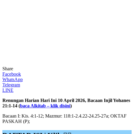
Share
Facebook
WhatsApp
Telegram
LINE
Renungan Harian Hari Ini 10 April 2026, Bacaan Injil Yohanes
21:1-14
(
baca Alkitab – klik disini
)
Bacaan I: Kis. 4:1-12; Mazmur: 118:1-2.4.22-24.25-27a; OKTAF
PASKAH (P);