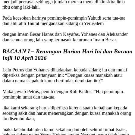
menjadi percaya, sehingga jumlah mereka menjadi kira-kira lima
ribu orang laki-laki.
Pada keesokan harinya pemimpin-pemimpin Yahudi serta tua-tua
dan ahli-ahli Taurat mengadakan sidang di Yerusalem
dengan Imam Besar Hanas dan Kayafas, Yohanes dan Aleksander
dan semua orang lain yang termasuk keturunan Imam Besar.
BACAAN I – Renungan Harian Hari Ini dan Bacaan
Injil 10 April 2026
Lalu Petrus dan Yohanes dihadapkan kepada sidang itu dan mulai
diperiksa dengan pertanyaan ini: “Dengan kuasa manakah atau
dalam nama siapakah kamu bertindak demikian itu?”
Maka jawab Petrus, penuh dengan Roh Kudus: “Hai pemimpin-
pemimpin umat dan tua-tua,
jika kami sekarang harus diperiksa karena suatu kebajikan kepada
seorang sakit dan harus menerangkan dengan kuasa manakah orang
itu disembuhkan,
maka ketahuilah oleh kamu sekalian dan oleh seluruh umat Israel,
bahwa dalam nama Yesus Kristus, orang Nazaret, yang telah kamu