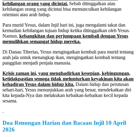
kehilangan orang yang dicintai.
Sebab ditinggalkan atau
kehilangan orang yang dicintai bisa memunculkan kehilangan
orientasi atau arah hidup.
Para murid Yesus, dalam Injil hari ini, juga mengalami takut dan
kemudian kehilangan tujuan hidup ketika ditinggalkan oleh Yesus.
Namun,
kebangkitan dan perjumpaan kembali dengan Yesus
memulihkan semangat hidup mereka.
Di Danau Tiberias, Yesus mengingatkan kembali para murid tentang
arah jala untuk menangkap ikan, mengingatkan kembali tentang
panggilan menjadi penjala manusia.
Krisis zaman ini, yang menghadirkan kesepian, kebingungan,
ketidakpastian semoga tidak melunturkan keyakinan kita akan
kehadiran Yesus dalam hidup kita.
Dalam hidup dan perutusan
sehari-hari, Yesus menunjukkan arah yang benar, mendekatkan diri
kita kepada-Nya dan melakukan kebaikan-kebaikan kecil kepada
sesama.
.
Doa Renungan Harian dan Bacaan Injil
10 April
2026