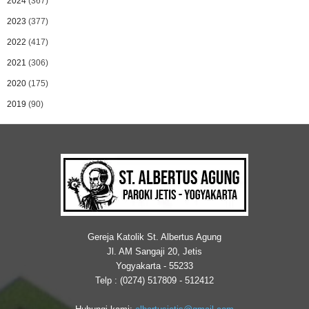
2024
(367)
2023
(377)
2022
(417)
2021
(306)
2020
(175)
2019
(90)
Gereja Katolik St. Albertus Agung
Jl. AM Sangaji 20, Jetis
Yogyakarta - 55233
Telp : (0274) 517809 - 512412