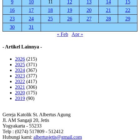
9
10
11
12
13
14
15
16
17
18
19
20
21
22
23
24
25
26
27
28
29
30
31
« Feb
Apr »
- Artikel Lainnya -
2026
(215)
2025
(371)
2024
(367)
2023
(377)
2022
(417)
2021
(306)
2020
(175)
2019
(90)
Gereja Katolik St. Albertus Agung
Jl. AM Sangaji 20, Jetis
Yogyakarta - 55233
Telp : (0274) 517809 - 512412
Hubungi kami:
albertusjetis@gmail.com