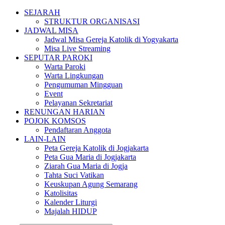
SEJARAH
STRUKTUR ORGANISASI
JADWAL MISA
Jadwal Misa Gereja Katolik di Yogyakarta
Misa Live Streaming
SEPUTAR PAROKI
Warta Paroki
Warta Lingkungan
Pengumuman Mingguan
Event
Pelayanan Sekretariat
RENUNGAN HARIAN
POJOK KOMSOS
Pendaftaran Anggota
LAIN-LAIN
Peta Gereja Katolik di Jogjakarta
Peta Gua Maria di Jogjakarta
Ziarah Gua Maria di Jogja
Tahta Suci Vatikan
Keuskupan Agung Semarang
Katolisitas
Kalender Liturgi
Majalah HIDUP