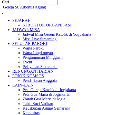
Cari
Gereja St. Albertus Agung
SEJARAH
STRUKTUR ORGANISASI
JADWAL MISA
Jadwal Misa Gereja Katolik di Yogyakarta
Misa Live Streaming
SEPUTAR PAROKI
Warta Paroki
Warta Lingkungan
Pengumuman Mingguan
Event
Pelayanan Sekretariat
RENUNGAN HARIAN
POJOK KOMSOS
Pendaftaran Anggota
LAIN-LAIN
Peta Gereja Katolik di Jogjakarta
Peta Gua Maria di Jogjakarta
Ziarah Gua Maria di Jogja
Tahta Suci Vatikan
Keuskupan Agung Semarang
Katolisitas